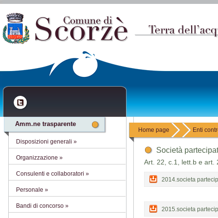
Amm.ne trasparente
Home page
Enti contr
Disposizioni generali »
Società partecipa
Organizzazione »
Art. 22, c.1, lett.b e ar
Consulenti e collaboratori »
2014.societa parteci
Personale »
Bandi di concorso »
2015.societa parteci