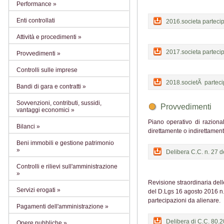
Performance »
Enti controllati
2016.societa parteci
Attività e procedimenti »
2017.societa parteci
Provvedimenti »
Controlli sulle imprese
2018.societÃ parteci
Bandi di gara e contratti »
Sovvenzioni, contributi, sussidi,
Provvedimenti
vantaggi economici »
Piano operativo di razional
Bilanci »
direttamente o indirettame
Beni immobili e gestione patrimonio
»
Delibera C.C. n. 27 
Controlli e rilievi sull'amministrazione
»
Revisione straordinaria dell
Servizi erogati »
del D.Lgs 16 agosto 2016 n.
partecipazioni da alienare.
Pagamenti dell'amministrazione »
Delibera di C.C. 80.
Opere pubbliche »