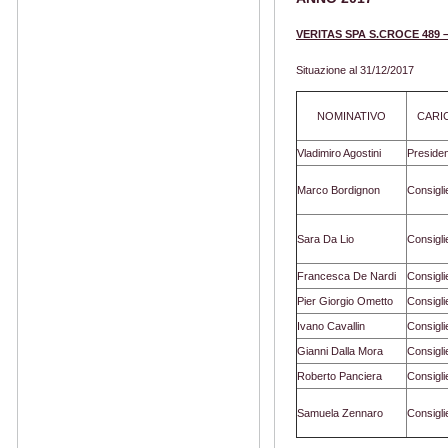
VERITAS SPA S.CROCE 489 –
Situazione al 31/12/2017
NOMINATIVO
CARI
Vladimiro Agostini
Preside
Marco Bordignon
Consigli
Sara Da Lio
Consigli
Francesca De Nardi
Consigli
Pier Giorgio Ometto
Consigli
Ivano Cavallin
Consigli
Gianni Dalla Mora
Consigli
Roberto Panciera
Consigli
Samuela Zennaro
Consigli